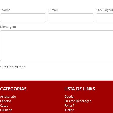
*
Nome
*
Email
Site/Blog/Ur
Mensagem
* Campos obrigatórios
CATEGORIAS
LISTA DE LINKS
Artesanato
Dooda
Cabelos
Eu Amo Decoração
Casas
Folha 7
Culinária
iOnline