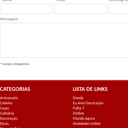
*
Nome
*
Email
Site/Blog/Ur
Mensagem
* Campos obrigatórios
CATEGORIAS
LISTA DE LINKS
Artesanato
Dooda
Cabelos
Eu Amo Decoração
Casas
Folha 7
Culinária
iOnline
Decoração
Mundo Agora
Dicas
Novidades Online