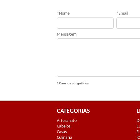
*
Nome
*
Email
Mensagem
* Campos obrigatórios
CATEGORIAS
L
Artesanato
D
Cabelos
E
Casas
F
Culinária
i