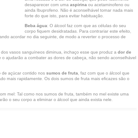
desaparecer com uma
aspirina
ou acetaminofeno ou
ainda Ibuprofeno. Não é aconselhável tomar nada mais
forte do que isto, para evitar habituação.
Beba água
: O álcool faz com que as células do seu
corpo fiquem desidratadas. Para contrariar este efeito,
ando acordar no dia seguinte, de modo a reverter o processo de
o dos vasos sanguíneos diminua, inchaço esse que produz a
dor de
e o ajudarão a combater as dores de cabeça, não sendo aconselhável
po de açúcar contido nos
sumos de fruta
, faz com que o álcool que
ado mais rapidamente. Os dois sumos de fruta mais eficazes são o
om mel: Tal como nos sumos de fruta, também no mel existe uma
ão o seu corpo a eliminar o álcool que ainda exista nele.