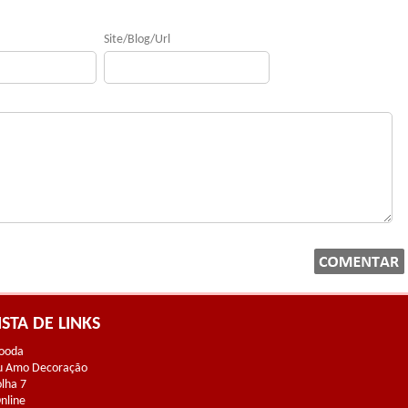
Site/Blog/Url
ISTA DE LINKS
ooda
u Amo Decoração
olha 7
Online