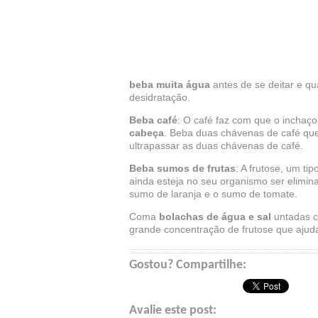
beba muita água
antes de se deitar e qu
desidratação.
Beba café
: O café faz com que o inchaç
cabeça
. Beba duas chávenas de café qu
ultrapassar as duas chávenas de café.
Beba sumos de frutas
: A frutose, um ti
ainda esteja no seu organismo ser elimin
sumo de laranja e o sumo de tomate.
Coma
bolachas de água e sal
untadas c
grande concentração de frutose que ajudar
Gostou? Compartilhe:
Avalie este post: