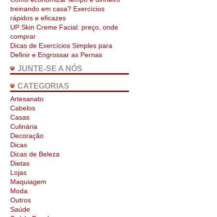
treinando em casa? Exercícios
rápidos e eficazes
UP Skin Creme Facial: preço, onde
comprar
Dicas de Exercícios Simples para
Definir e Engrossar as Pernas
JUNTE-SE A NÓS
CATEGORIAS
Artesanato
Cabelos
Casas
Culinária
Decoração
Dicas
Dicas de Beleza
Dietas
Lojas
Maquiagem
Moda
Outros
Saúde