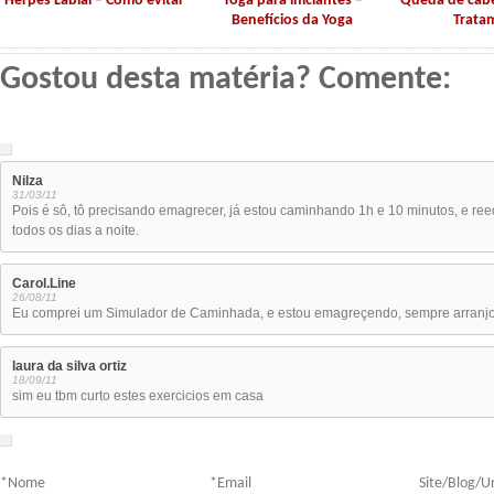
Herpes Labial – Como evitar
Yoga para iniciantes –
Queda de cabe
Benefícios da Yoga
Trata
Gostou desta matéria? Comente:
Nilza
31/03/11
Pois é sô, tô precisando emagrecer, já estou caminhando 1h e 10 minutos, e
todos os dias a noite.
Carol.Line
26/08/11
Eu comprei um Simulador de Caminhada, e estou emagreçendo, sempre arranjo
laura da silva ortiz
18/09/11
sim eu tbm curto estes exercicios em casa
*
Nome
*
Email
Site/Blog/Ur