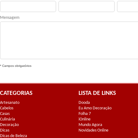
Mensagem
* Campos obrigatórios
CATEGORIAS
LISTA DE LINKS
Artesanato
Dooda
Cabelos
Eu Amo Decoração
Casas
Folha 7
Culinária
iOnline
Decoração
Mundo Agora
Dicas
Novidades Online
Dicas de Beleza