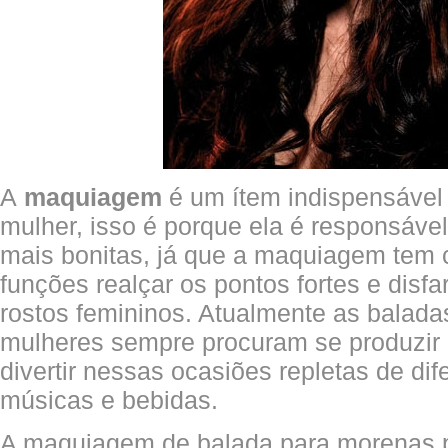
A
maquiagem
é um ítem indispensável 
mulher, isso é porque ela é responsável
mais bonitas, já que a maquiagem tem 
funções realçar os pontos fortes e disfa
rostos femininos. Atualmente as balad
mulheres sempre procuram se produzir 
divertir nessas ocasiões repletas de di
músicas e bebidas.
A maquiagem de balada para morenas p