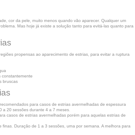
dade, cor da pele, muito menos quando vão aparecer. Qualquer um
oblema. Mas hoje já existe a solução tanto para evitá-las quanto para
rias
regiões propensas ao aparecimento de estrias, para evitar a ruptura
água
os constantemente
s bruscas
ias
– recomendados para casos de estrias avermelhadas de espessura
0 a 20 sessões durante 4 a 7 meses.
a casos de estrias avermelhadas porém para aquelas estrias de
 e finas. Duração de 1 a 3 sessões, uma por semana. A melhora para