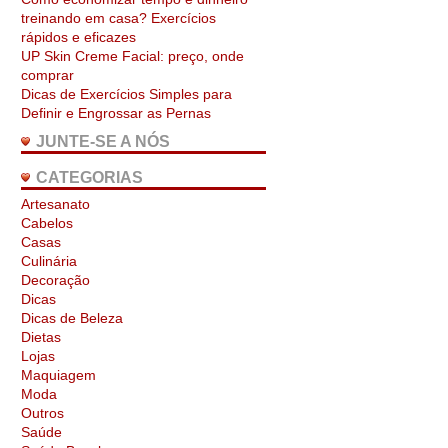
treinando em casa? Exercícios
rápidos e eficazes
UP Skin Creme Facial: preço, onde
comprar
Dicas de Exercícios Simples para
Definir e Engrossar as Pernas
JUNTE-SE A NÓS
CATEGORIAS
Artesanato
Cabelos
Casas
Culinária
Decoração
Dicas
Dicas de Beleza
Dietas
Lojas
Maquiagem
Moda
Outros
Saúde