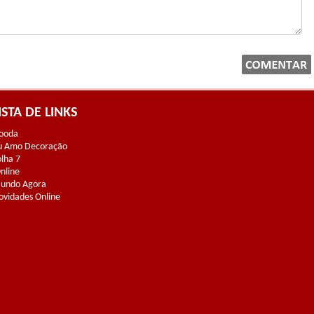
ISTA DE LINKS
ooda
u Amo Decoração
olha 7
Online
undo Agora
ovidades Online