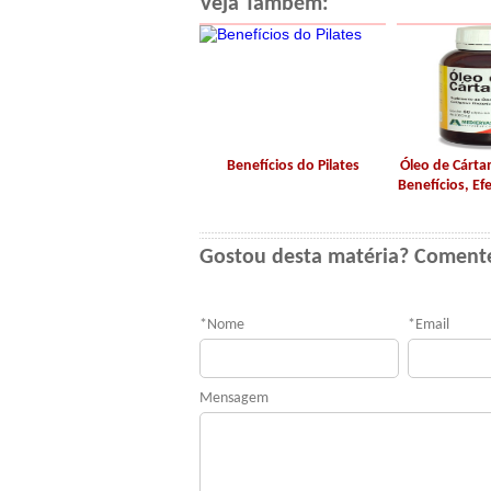
Veja Também:
Benefícios do Pilates
Óleo de Cárt
Benefícios, Efe
Gostou desta matéria? Coment
*
Nome
*
Email
Mensagem