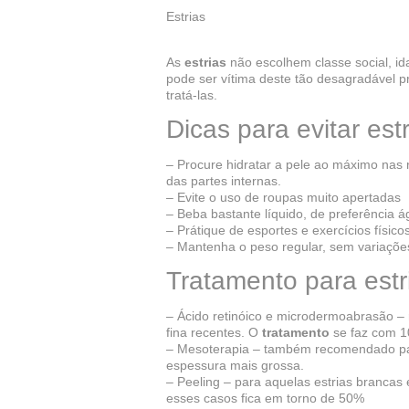
Estrias
As
estrias
não escolhem classe social, i
pode ser vítima deste tão desagradável pr
tratá-las.
Dicas para evitar est
– Procure hidratar a pele ao máximo nas 
das partes internas.
– Evite o uso de roupas muito apertadas
– Beba bastante líquido, de preferência 
– Prátique de esportes e exercícios físic
– Mantenha o peso regular, sem variaçõe
Tratamento para estr
– Ácido retinóico e microdermoabrasão 
fina recentes. O
tratamento
se faz com 1
– Mesoterapia – também recomendado par
espessura mais grossa.
– Peeling – para aquelas estrias brancas
esses casos fica em torno de 50%