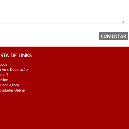
ISTA DE LINKS
ooda
u Amo Decoração
olha 7
Online
undo Agora
ovidades Online