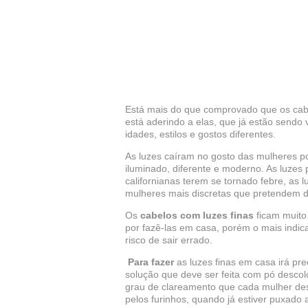
Está mais do que comprovado que os cabe
está aderindo a elas, que já estão sendo
idades, estilos e gostos diferentes.
As luzes caíram no gosto das mulheres p
iluminado, diferente e moderno. As luzes 
californianas terem se tornado febre, as
mulheres mais discretas que pretendem d
Os
cabelos com luzes finas
ficam muito 
por fazê-las em casa, porém o mais indic
risco de sair errado.
Para fazer
as luzes finas em casa irá pr
solução que deve ser feita com pó desco
grau de clareamento que cada mulher de
pelos furinhos, quando já estiver puxado