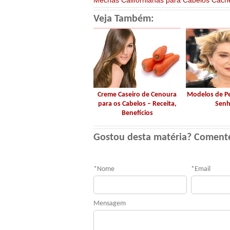
Mechas Californianas para Cabelos Cach
Veja Também:
Creme Caseiro de Cenoura
Modelos de P
para os Cabelos – Receita,
Senh
Benefícios
Gostou desta matéria? Coment
*
Nome
*
Email
Mensagem