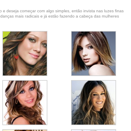
 e deseja começar com algo simples, então invista nas luzes finas
danças mais radicais e já estão fazendo a cabeça das mulheres