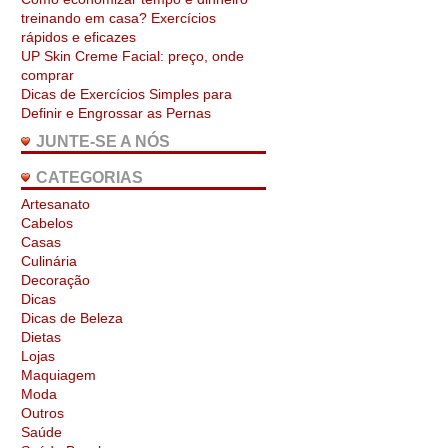
treinando em casa? Exercícios
rápidos e eficazes
UP Skin Creme Facial: preço, onde
comprar
Dicas de Exercícios Simples para
Definir e Engrossar as Pernas
JUNTE-SE A NÓS
CATEGORIAS
Artesanato
Cabelos
Casas
Culinária
Decoração
Dicas
Dicas de Beleza
Dietas
Lojas
Maquiagem
Moda
Outros
Saúde