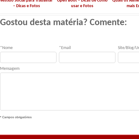
Vestido Social para Trabalhar
Open Boot – Dicas de Como
Quais os Alim
– Dicas e Fotos
usar e Fotos
mais E
Gostou desta matéria? Comente:
*
Nome
*
Email
Site/Blog/Ur
Mensagem
* Campos obrigatórios