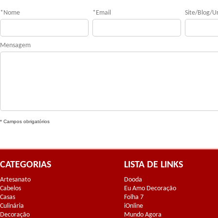
*
Nome
*
Email
Site/Blog/Ur
Mensagem
* Campos obrigatórios
CATEGORIAS
LISTA DE LINKS
Artesanato
Dooda
Cabelos
Eu Amo Decoração
Casas
Folha 7
Culinária
iOnline
Decoração
Mundo Agora