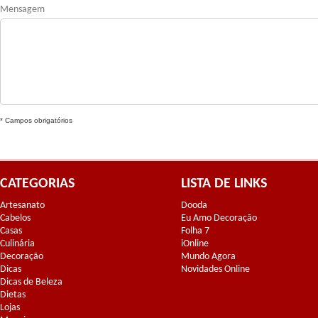
Mensagem
* Campos obrigatórios
CATEGORIAS
LISTA DE LINKS
Artesanato
Dooda
Cabelos
Eu Amo Decoração
Casas
Folha 7
Culinária
iOnline
Decoração
Mundo Agora
Dicas
Novidades Online
Dicas de Beleza
Dietas
Lojas